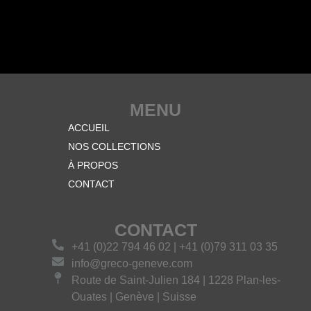
MENU
ACCUEIL
NOS COLLECTIONS
À PROPOS
CONTACT
CONTACT
+41 (0)22 794 46 02 | +41 (0)79 311 03 35
info@greco-geneve.com
Route de Saint-Julien 184 | 1228 Plan-les-
Ouates | Genève | Suisse