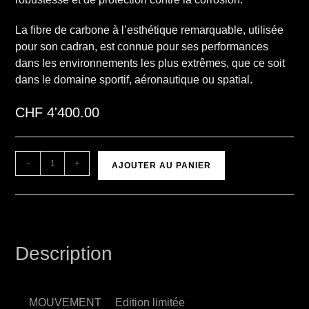
La fibre de carbone à l’esthétique remarquable, utilisée
pour son cadran, est connue pour ses performances
dans les environnements les plus extrêmes, que ce soit
dans le domaine sportif, aéronautique ou spatial.
CHF
4'400.00
A
-
+
AJOUTER AU PANIER
l
t
e
r
n
Description
a
t
i
MOUVEMENT
Edition limitée
v