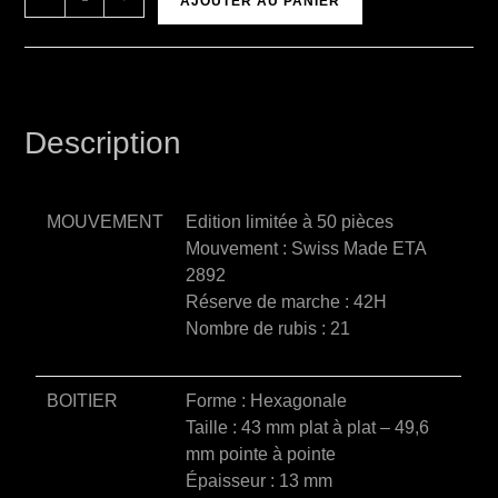
AJOUTER AU PANIER
l
t
e
r
n
Description
a
t
i
MOUVEMENT
Edition limitée à 50 pièces
v
Mouvement : Swiss Made ETA
e
2892
:
Réserve de marche : 42H
Nombre de rubis : 21
BOITIER
Forme : Hexagonale
Taille : 43 mm plat à plat – 49,6
mm pointe à pointe
Épaisseur : 13 mm