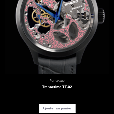
Trancetime
Trancetime TT-02
CHF
3'900.00
Ajouter au panier