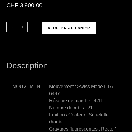
CHF
3'900.00
A
-
+
AJOUTER AU PANIER
l
t
e
r
n
Description
a
t
i
MOUVEMENT
Mouvement : Swiss Made ETA
v
6497
e
Réserve de marche : 42H
:
Nombre de rubis : 21
Finition / Couleur : Squelette
rhodié
Gravures fluorescentes : Recto /